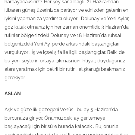
harcayacaksınız? Her şey sana bağlı. 21 Haziran'dan
itibaren güneş üzerinizde parlıyor ve elinizden gelenin en
iyisini yapmanıza yardımcı oluyor . Dolunay ve Yeni Aylar,
göz kulak olmanız için her zaman önemlidir. 3 Haziran'da
rutinler bölgenizdeki Dolunay ve 18 Haziran'da ruhsal
bölgenizdeki Yeni Ay, perde arkasındaki başlangıçları
vurguluyor . İş ve içsel şifa ile ilgili başlangıçlar. Belki de
bu yeni şeylerin ortaya çıkması için ihtiyaç duyduğunuz
alanı yaratmak için belirli bir rutini, alışkanlığı bırakmanız
gerekiyor.
ASLAN
Aşk ve güzellik gezegeni Venüs , bu ay 5 Haziran'da
burcunuza giriyor. Önümüzdeki ay gerilemeye
başlayacağı için bir süre burada kalacak . Bu, onunla
geçireceğiniz daha da lezzetli zaman geçirmenizi sağlar.