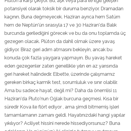
Plüton'a karşı çıkıyor. Bu, aşk veya para ile ilgili gelişen
potansiyel olarak toksik bir duruma benziyor. Dramadan
kaçının. Buna değmeyecek. Haziran ayrıca hem Satürn
hem de Neptün'ün sırasıyla 17 ve 30 Haziran'da Balık
burcunda gerilediğini görecek ve bu da onu toplamda üç
gezegen olacak. Plüton da dahil olmak üzere yavaş
gidiyor. Biraz geri adım atmasını bekleyin, ancak bu
konuda çok fazla yaygara yapmayın. Bu yavaş hareket
eden gezegenler zaten genellikle yılın en az yarısında
geri hareket halindedir. Elbette, üzerinde çalışmamız
gereken birkaç karmik test, sorumluluk ve sınır olabilir.
Ama bu sadece hayat, değil mi? Daha da önemlisi 11
Haziran'da Pluto'nun Oğlak burcuna geçmesi. Kısa bir
süredir Kova ile flört ediyor , ama şimdi bitmemiş işleri
tamamlamanın zamanı geldi. Hayatınızdaki hangi yapılar
yıkılıyor? Aciliyet hissini nerede hissediyorsunuz? Buna