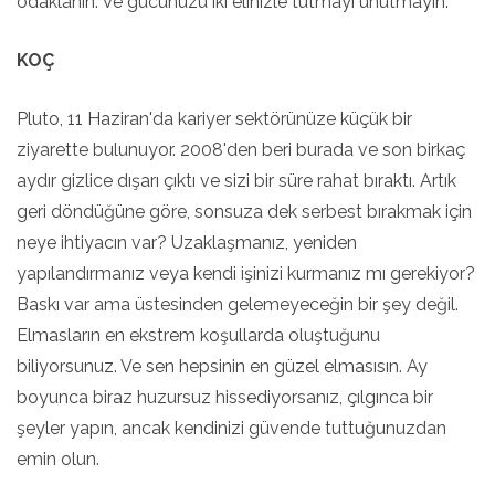
odaklanın. Ve gücünüzü iki elinizle tutmayı unutmayın.
KOÇ
Pluto, 11 Haziran'da kariyer sektörünüze küçük bir
ziyarette bulunuyor. 2008'den beri burada ve son birkaç
aydır gizlice dışarı çıktı ve sizi bir süre rahat bıraktı. Artık
geri döndüğüne göre, sonsuza dek serbest bırakmak için
neye ihtiyacın var? Uzaklaşmanız, yeniden
yapılandırmanız veya kendi işinizi kurmanız mı gerekiyor?
Baskı var ama üstesinden gelemeyeceğin bir şey değil.
Elmasların en ekstrem koşullarda oluştuğunu
biliyorsunuz. Ve sen hepsinin en güzel elmasısın. Ay
boyunca biraz huzursuz hissediyorsanız, çılgınca bir
şeyler yapın, ancak kendinizi güvende tuttuğunuzdan
emin olun.