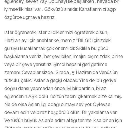
eğlenceyi seven Yay Dolunayı ile başlarken , havada bir
iyimserlik hissi var . Gökyüzü sınırdır. Kanatlarımızı açıp
özgürce uçmaya hazırız.
İster öğrenerek, ister bildiklerimizi öğreterek olsun,
Haziran ayı için anahtar kelimemiz “BİLGİ”. İçinizdeki
guruyu kucaklamak çok önemlidir. Sıklıkla bu gücü
başkalarına veririz, 'her şeyi bilen' imajını dışımızdaki birine
veya bir şeye yansıtırız. Şimdi hepsini geri getirme
zamanı. Cevaplar sizde.. Sırada , 5 Haziran'da Venüs'ün
tutkulu, çekici Aslan'a geçişi olacak. Yine de, bu geriye
doğru dansı yapmadan önce, iyi bir partinin, biraz
eğlencenin AŞK dolu flörtün tadını çıkarmak bize kalmış.
Ne de olsa Aslan ilgi odağı olmayı seviyor. Öyleyse
devam edin ve biraz hoşgörülü olun! Bir yakalama var:
Venüs'ün büyük Aslan'a adım attığı tarihte, kısa bir an için