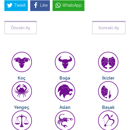
Tweet
Like
WhatsApp
Önceki Ay
Sonraki Ay
Koç
Boğa
İkizler
Yengeç
Aslan
Başak