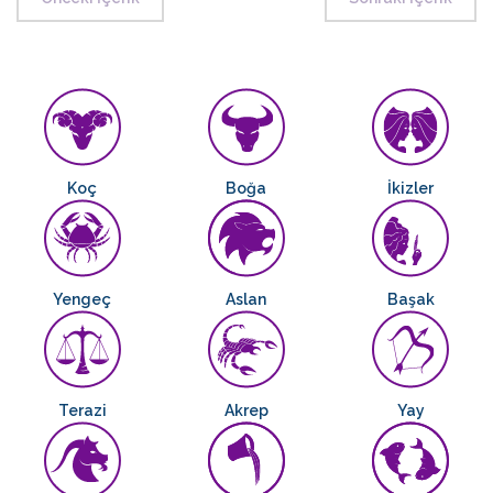
Koç
Boğa
İkizler
Yengeç
Aslan
Başak
Terazi
Akrep
Yay