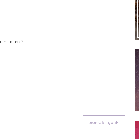
n mı ibaret?
Sonraki İçerik