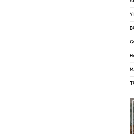
A
Y
B
G
H
M
T