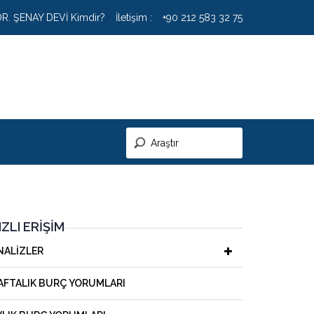
DR. ŞENAY DEVİ Kimdir?
İletişim :
+90 212 583 32 75
IZLI ERIŞIM
NALIZLER
AFTALIK BURÇ YORUMLARI