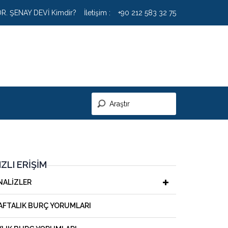
DR. ŞENAY DEVİ Kimdir?
İletişim :
+90 212 583 32 75
IZLI ERIŞIM
NALIZLER
AFTALIK BURÇ YORUMLARI