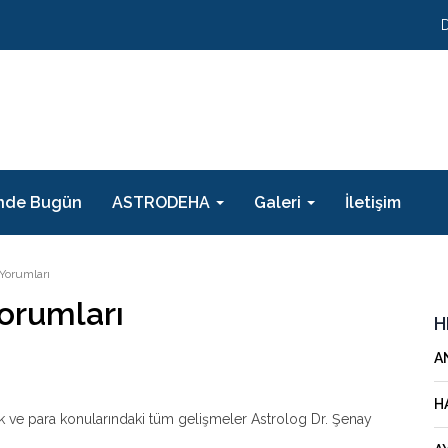
nde Bugün
ASTRODEHA
Galeri
İletişim
Yorumları
Yorumları
H
A
H
lık ve para konularındaki tüm gelişmeler Astrolog Dr. Şenay
.