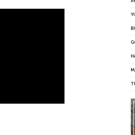
A
Y
B
G
H
M
T