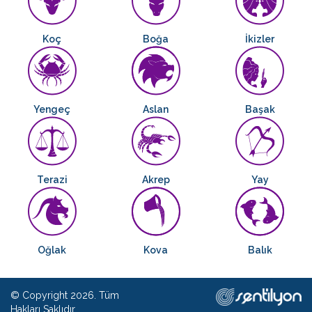
Koç
Boğa
İkizler
Yengeç
Aslan
Başak
Terazi
Akrep
Yay
Oğlak
Kova
Balık
© Copyright 2026. Tüm
Hakları Saklıdır.