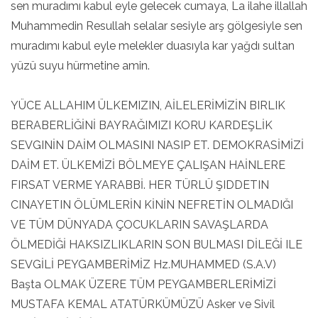
sen muradımı kabul eyle gelecek cumaya, La ilahe illallah
Muhammedin Resullah selalar sesiyle arş gölgesiyle sen
muradımı kabul eyle melekler duasıyla kar yağdı sultan
yüzü suyu hürmetine amin.
YÜCE ALLAHIM ÜLKEMIZIN, AİLELERİMİZİN BIRLIK
BERABERLİĞİNİ BAYRAĞIMIZI KORU KARDEŞLİK
SEVGINİN DAİM OLMASINI NASIP ET. DEMOKRASİMİZİ
DAİM ET. ÜLKEMİZİ BÖLMEYE ÇALIŞAN HAİNLERE
FIRSAT VERME YARABBİ. HER TÜRLÜ ŞIDDETIN
CINAYETIN ÖLÜMLERİN KİNİN NEFRETİN OLMADIĞI
VE TÜM DÜNYADA ÇOCUKLARIN SAVAŞLARDA
ÖLMEDİĞİ HAKSIZLIKLARIN SON BULMASI DİLEĞİ ILE
SEVGİLİ PEYGAMBERİMİZ Hz.MUHAMMED (S.A.V)
Başta OLMAK ÜZERE TÜM PEYGAMBERLERİMİZİ
MUSTAFA KEMAL ATATÜRKÜMÜZÜ Asker ve Sivil