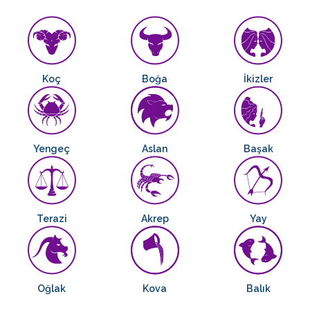
Koç
Boğa
İkizler
Yengeç
Aslan
Başak
Terazi
Akrep
Yay
Oğlak
Kova
Balık