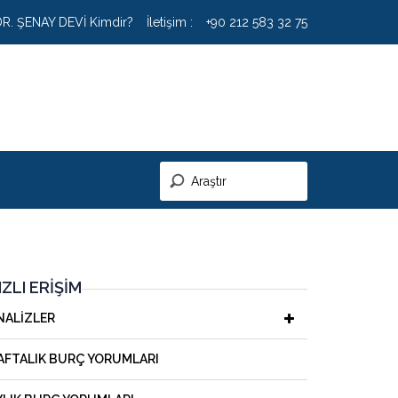
DR. ŞENAY DEVİ Kimdir?
İletişim :
+90 212 583 32 75
IZLI ERIŞIM
NALIZLER
AFTALIK BURÇ YORUMLARI