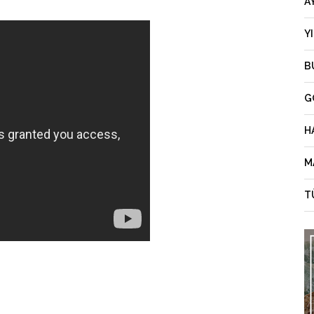
A
Y
B
G
H
M
T