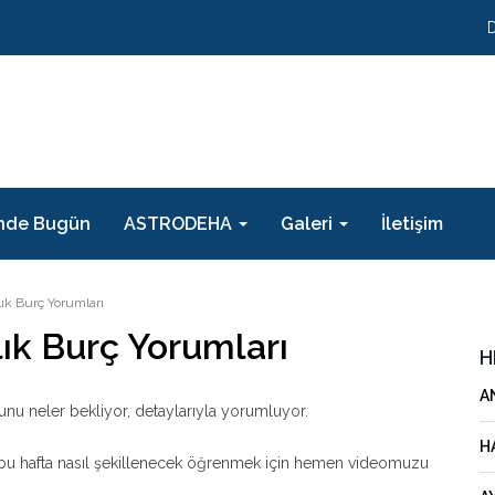
nde Bugün
ASTRODEHA
Galeri
İletişim
lık Burç Yorumları
lık Burç Yorumları
H
A
unu neler bekliyor, detaylarıyla yorumluyor.
H
leri bu hafta nasıl şekillenecek öğrenmek için hemen videomuzu