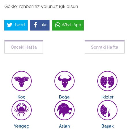
Gökler rehberiniz yolunuz ışık olsun
Tweet
Like
WhatsApp
Önceki Hafta
Sonraki Hafta
Koç
Boğa
İkizler
Yengeç
Aslan
Başak