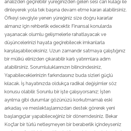
analizden geçirebilir yüreğinizden gelen sesi can kulağı ile
dinleyerek yola tek başına devam etme kararı alabilirsiniz.
Öfkeyi sevgiyle yenen yüreğiniz size doğru kararlar
almanız için rehberlik edecektir. Finansal konularda
yaşanacak olumlu gelişmelerle rahatlayacak ve
düşüncelerinizi hayata geçirebilecek imkanlarla
karşılaşabileceksiniz. Uzun zamandır satmaya çalıştığınız
bir mülkü elinizden çıkarabilir karlı yatırımlara adım
atabilirsiniz. Sorumluluklarınızın bilincindesiniz,
Yapabileceklerinizin farkındasınız buda sizleri güçlü
kılacak. İş hayatınızda oldukça radikal değişimler söz
konusu olabilir. Sorunlu bir işte çalışıyorsanız; İşten
ayrılma gibi durumlar gözünüzü korkutmamalı eski
arkadaş ve meslektaşlarınızdan destek görerek yeni
başlangıçlar yapabileceğiniz bir dönemdesiniz. Bekar
Koç’lar bir türlü netleşmeyen bir beraberlik içindeyseniz