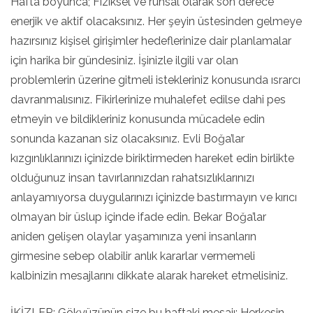
Hafta boyunca; Fiziksel ve ruhsal olarak son derece
enerjik ve aktif olacaksınız. Her şeyin üstesinden gelmeye
hazırsınız kişisel girişimler hedeflerinize dair planlamalar
için harika bir gündesiniz. İşinizle ilgili var olan
problemlerin üzerine gitmeli istekleriniz konusunda ısrarcı
davranmalısınız. Fikirlerinize muhalefet edilse dahi pes
etmeyin ve bildikleriniz konusunda mücadele edin
sonunda kazanan siz olacaksınız. Evli Boğa’lar
kızgınlıklarınızı içinizde biriktirmeden hareket edin birlikte
olduğunuz insan tavırlarınızdan rahatsızlıklarınızı
anlayamıyorsa duygularınızı içinizde bastırmayın ve kırıcı
olmayan bir üslup içinde ifade edin. Bekar Boğa’lar
aniden gelişen olaylar yaşamınıza yeni insanların
girmesine sebep olabilir anlık kararlar vermemeli
kalbinizin mesajlarını dikkate alarak hareket etmelisiniz.
İKİZLER: Gökyüzünün size bu haftaki mesajı: Herkesin