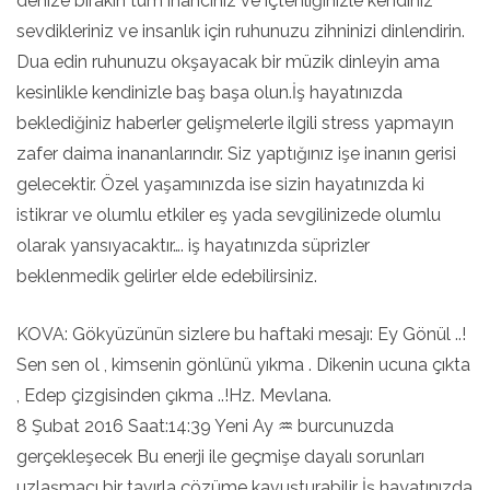
denize bırakın tüm inancınız ve içtenliğinizle kendiniz
sevdikleriniz ve insanlık için ruhunuzu zihninizi dinlendirin.
Dua edin ruhunuzu okşayacak bir müzik dinleyin ama
kesinlikle kendinizle baş başa olun.İş hayatınızda
beklediğiniz haberler gelişmelerle ilgili stress yapmayın
zafer daima inananlarındır. Siz yaptığınız işe inanın gerisi
gelecektir. Özel yaşamınızda ise sizin hayatınızda ki
istikrar ve olumlu etkiler eş yada sevgilinizede olumlu
olarak yansıyacaktır…. iş hayatınızda süprizler
beklenmedik gelirler elde edebilirsiniz.
KOVA: Gökyüzünün sizlere bu haftaki mesajı: Ey Gönül ..!
Sen sen ol , kimsenin gönlünü yıkma . Dikenin ucuna çıkta
, Edep çizgisinden çıkma ..!Hz. Mevlana.
8 Şubat 2016 Saat:14:39 Yeni Ay ♒ burcunuzda
gerçekleşecek Bu enerji ile geçmişe dayalı sorunları
uzlaşmacı bir tavırla çözüme kavuşturabilir İş hayatınızda