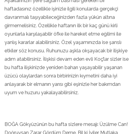
Ayaklarınızın yere sağlam basması gereken bir
haftadasınız özellikle işinizle ilgili konularda gerçekçi
davranmalı taşıyabileceğinizden fazla yükün altına
girmemelisiniz. Özellikle haftanın ilk bir kaç günü kirli
oyunlarla karşılaşabilir öfke ile hareket etme eğilimi ile
yanlış kararlar alabilirsiniz. Özel yaşamınızda ise şanslı
etkiler söz konusu. Ruhunuzu aşkla okşayacak bir ilişkiye
adım atabilirsiniz. İlişkisi devam eden evli Koç’lar sizler ise
bu hafta ilişkinizde yeniden baharı yaşayabilir yaşanan
üzücü olaylardan sonra birbirinizin kıymetini daha iyi
anlayarak bir elmanın yarısı gibi eşinizle her bakımdan
uyum ve huzuru yakalayabilirsiniz.
BOĞA Gökyüzünün bu hafta sizlere mesajı: Üzülme Can!
Doğruysan Zarar Gördüm Deme. Bil ki İyiler Mutlaka