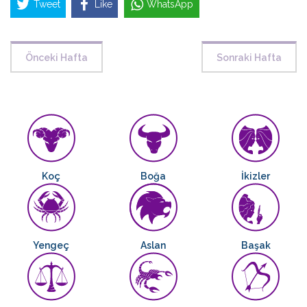
Tweet
Like
WhatsApp
Önceki Hafta
Sonraki Hafta
Koç
Boğa
İkizler
Yengeç
Aslan
Başak