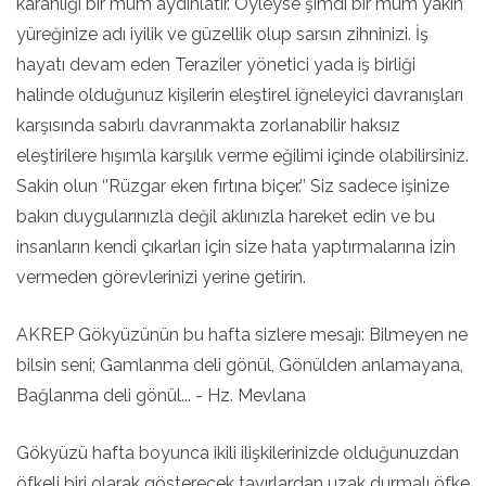
karanlığı bir mum aydınlatır. Öyleyse şimdi bir mum yakın
yüreğinize adı iyilik ve güzellik olup sarsın zihninizi. İş
hayatı devam eden Teraziler yönetici yada iş birliği
halinde olduğunuz kişilerin eleştirel iğneleyici davranışları
karşısında sabırlı davranmakta zorlanabilir haksız
eleştirilere hışımla karşılık verme eğilimi içinde olabilirsiniz.
Sakin olun ‘’Rüzgar eken fırtına biçer.’’ Siz sadece işinize
bakın duygularınızla değil aklınızla hareket edin ve bu
insanların kendi çıkarları için size hata yaptırmalarına izin
vermeden görevlerinizi yerine getirin.
AKREP Gökyüzünün bu hafta sizlere mesajı: Bilmeyen ne
bilsin seni; Gamlanma deli gönül, Gönülden anlamayana,
Bağlanma deli gönül... - Hz. Mevlana
Gökyüzü hafta boyunca ikili ilişkilerinizde olduğunuzdan
öfkeli biri olarak gösterecek tavırlardan uzak durmalı öfke