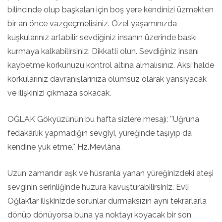
bilincinde olup başkaları için boş yere kendinizi üzmekten
bir an önce vazgeçmelisiniz. Özel yaşamınızda
kuşkularınız artabilir sevdiğiniz insanın üzerinde baskı
kurmaya kalkabilirsiniz. Dikkatli olun. Sevdiğiniz insanı
kaybetme korkunuzu kontrol altına almalısınız. Aksi halde
korkularınız davranışlarınıza olumsuz olarak yansıyacak
ve ilişkinizi çıkmaza sokacak.
OĞLAK Gökyüzünün bu hafta sizlere mesajı: ''Uğruna
fedakârlık yapmadığın sevgiyi, yüreğinde taşıyıp da
kendine yük etme.'' Hz.Mevlâna
Uzun zamandır aşk ve hüsranla yanan yüreğinizdeki ateşi
sevginin serinliğinde huzura kavuşturabilirsiniz. Evli
Oğlak’lar ilişkinizde sorunlar durmaksızın aynı tekrarlarla
dönüp dönüyorsa buna ya noktayı koyacak bir son