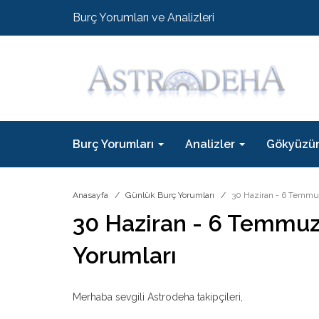
Burç Yorumları ve Analizleri
Burç Yorumları
Analizler
Gökyüzü
Anasayfa
Günlük Burç Yorumları
30 Haziran - 6 Temmuz
30 Haziran - 6 Temmuz
Yorumları
Merhaba sevgili Astrodeha takipçileri,