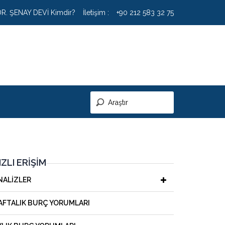
DR. ŞENAY DEVİ Kimdir?
İletişim :
+90 212 583 32 75
IZLI ERIŞIM
NALIZLER
AFTALIK BURÇ YORUMLARI