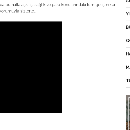
A
 bu hafta aşk, iş, sağlık ve para konularındaki tüm gelişmeler
yorumuyla sizlerle...
Y
B
G
H
M
T