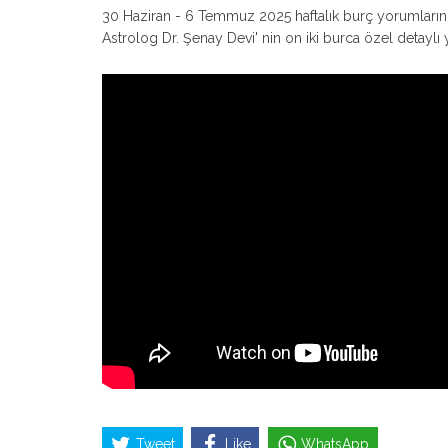
30 Haziran - 6 Temmuz 2025 haftalık burç yorumlarında
Astrolog Dr. Şenay Devi' nin on iki burca özel detaylı 
Tweet
Like
WhatsApp