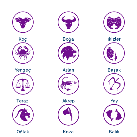
Koç
Boğa
İkizler
Yengeç
Aslan
Başak
Terazi
Akrep
Yay
Oğlak
Kova
Balık