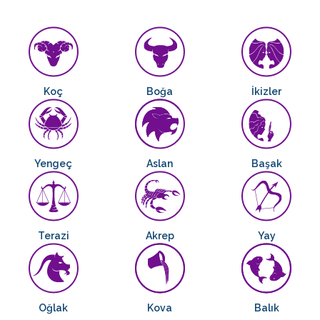
Koç
Boğa
İkizler
Yengeç
Aslan
Başak
Terazi
Akrep
Yay
Oğlak
Kova
Balık