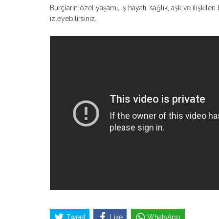
Burçların özel yaşamı, iş hayatı, sağlık, aşk ve ilişki
izleyebilirsiniz.
Tweet
Like
WhatsApp