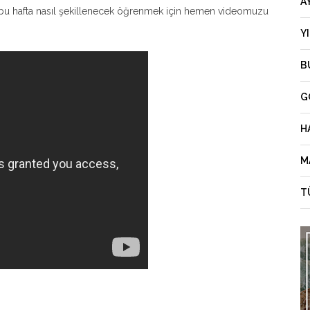
A
leri bu hafta nasıl şekillenecek öğrenmek için hemen videomuzu
Y
B
G
H
M
T