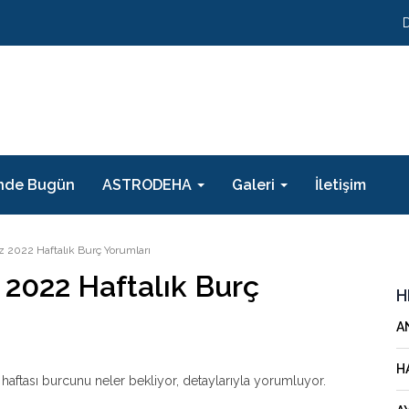
nde Bugün
ASTRODEHA
Galeri
İletişim
 2022 Haftalık Burç Yorumları
 2022 Haftalık Burç
H
A
H
aftası burcunu neler bekliyor, detaylarıyla yorumluyor.