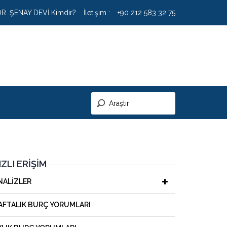
DR. ŞENAY DEVİ Kimdir?
İletişim :
+90 212 583 32 75
IZLI ERIŞIM
NALIZLER
AFTALIK BURÇ YORUMLARI