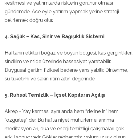
kesilmesi ve yatırımlarda risklerin görünür olması
gündemde. Aceleyle yatırım yapmak yerine strateji
belirlemek doğru olur.
4. Sağlık – Kas, Sinir ve Bağışıklık Sistemi
Haftanın etkileri boğaz ve boyun bölgesi, kas gerginlikleri,
sindirim ve mide üzerinde hassasiyet yaratabilir.
Duygusal gerilim fiziksel bedene yansıyabilir. Dinlenme,
su tüketimi ve sakin ritim altın değerinde.
5. Ruhsal Temizlik – İçsel Kapıların Açılışı
Akrep - Yay karması aynı anda hem “derine in” hem
“özgürleş” der. Bu hafta niyet mühürleme, arınma
meditasyonları, dua ve enerji temizliği çalışmaları çok
etkili sonuç verir. Gökler rehberimiz, yolumuz ışık olsun.