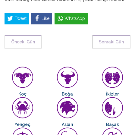
Tweet
Like
WhatsApp
Önceki Gün
Sonraki Gün
Koç
Boğa
İkizler
Yengeç
Aslan
Başak