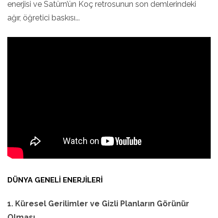
enerjisi ve Satürn’ün Koç retrosunun son demlerindeki
ağır, öğretici baskısı...
DÜNYA GENELI ENERJILERI
1. Küresel Gerilimler ve Gizli Planların Görünür
Olması