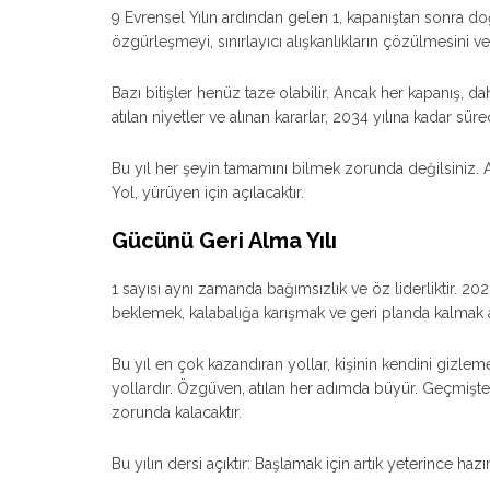
9 Evrensel Yılın ardından gelen 1, kapanıştan sonra d
özgürleşmeyi, sınırlayıcı alışkanlıkların çözülmesini v
Bazı bitişler henüz taze olabilir. Ancak her kapanış, d
atılan niyetler ve alınan kararlar, 2034 yılına kadar 
Bu yıl her şeyin tamamını bilmek zorunda değilsiniz. A
Yol, yürüyen için açılacaktır.
Gücünü Geri Alma Yılı
1 sayısı aynı zamanda bağımsızlık ve öz liderliktir. 202
beklemek, kalabalığa karışmak ve geri planda kalmak ar
Bu yıl en çok kazandıran yollar, kişinin kendini gizl
yollardır. Özgüven, atılan her adımda büyür. Geçmişte
zorunda kalacaktır.
Bu yılın dersi açıktır: Başlamak için artık yeterince hazır