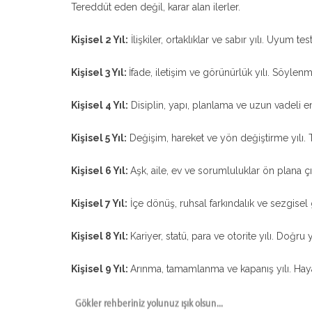
Tereddüt eden değil, karar alan ilerler.
Kişisel 2 Yıl:
İlişkiler, ortaklıklar ve sabır yılı. Uyum tes
Kişisel 3 Yıl:
İfade, iletişim ve görünürlük yılı. Söylen
Kişisel 4 Yıl:
Disiplin, yapı, planlama ve uzun vadeli emek
Kişisel 5 Yıl:
Değişim, hareket ve yön değiştirme yılı. T
Kişisel 6 Yıl:
Aşk, aile, ev ve sorumluluklar ön plana çık
Kişisel 7 Yıl:
İçe dönüş, ruhsal farkındalık ve sezgisel gü
Kişisel 8 Yıl:
Kariyer, statü, para ve otorite yılı. Doğru 
Kişisel 9 Yıl:
Arınma, tamamlanma ve kapanış yılı. Haya