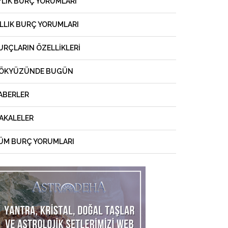
YLIK BURÇ YORUMLARI
ILLIK BURÇ YORUMLARI
URÇLARIN ÖZELLIKLERI
ÖKYÜZÜNDE BUGÜN
ABERLER
AKALELER
ÜM BURÇ YORUMLARI