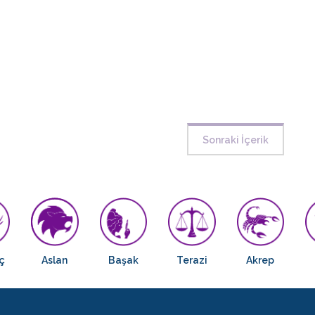
Sonraki İçerik
ç
Aslan
Başak
Terazi
Akrep