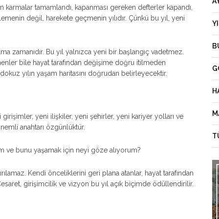
A
n karmalar tamamlandı, kapanması gereken defterler kapandı,
klemenin değil, harekete geçmenin yılıdır. Çünkü bu yıl, yeni
Y
B
olma zamanıdır. Bu yıl yalnızca yeni bir başlangıç vadetmez.
enler bile hayat tarafından değişime doğru itilmeden
G
okuz yılın yaşam haritasını doğrudan belirleyecektir.
H
M
girişimler, yeni ilişkiler, yeni şehirler, yeni kariyer yolları ve
önemli anahtarı özgünlüktür.
T
rum ve bunu yaşamak için neyi göze alıyorum?
tırılamaz. Kendi önceliklerini geri plana atanlar, hayat tarafından
saret, girişimcilik ve vizyon bu yıl açık biçimde ödüllendirilir.