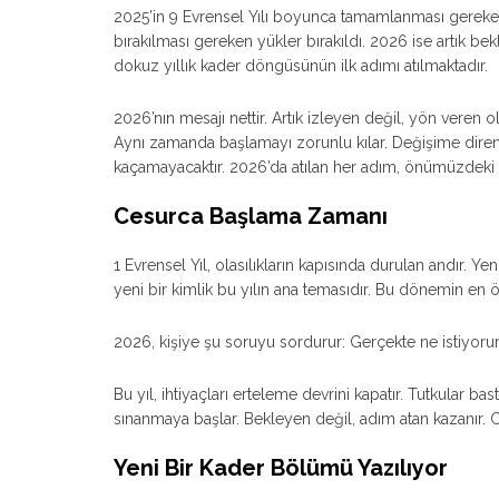
2025’in 9 Evrensel Yılı boyunca tamamlanması gereke
bırakılması gereken yükler bırakıldı. 2026 ise artık be
dokuz yıllık kader döngüsünün ilk adımı atılmaktadır.
2026’nın mesajı nettir. Artık izleyen değil, yön veren 
Aynı zamanda başlamayı zorunlu kılar. Değişime diren
kaçamayacaktır. 2026’da atılan her adım, önümüzdeki d
Cesurca Başlama Zamanı
1 Evrensel Yıl, olasılıkların kapısında durulan andır. Yeni 
yeni bir kimlik bu yılın ana temasıdır. Bu dönemin en 
2026, kişiye şu soruyu sordurur: Gerçekte ne istiyo
Bu yıl, ihtiyaçları erteleme devrini kapatır. Tutkular bas
sınanmaya başlar. Bekleyen değil, adım atan kazanır. Ce
Yeni Bir Kader Bölümü Yazılıyor