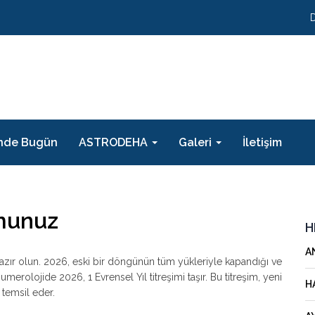
nde Bugün
ASTRODEHA
Galeri
İletişim
munuz
H
A
azır olun. 2026, eski bir döngünün tüm yükleriyle kapandığı ve
Numerolojide 2026, 1 Evrensel Yıl titreşimi taşır. Bu titreşim, yeni
H
ı temsil eder.