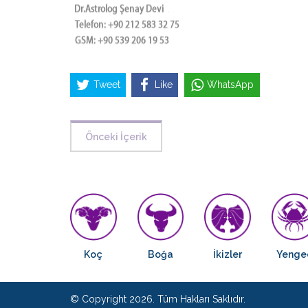
Tweet
Like
WhatsApp
Önceki İçerik
Koç
Boğa
İkizler
Yenge
© Copyright 2026. Tüm Hakları Saklıdır.