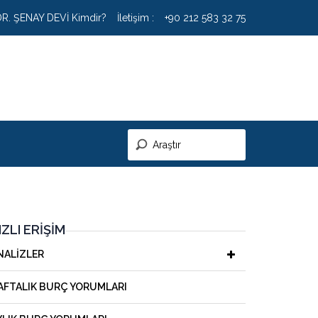
DR. ŞENAY DEVİ Kimdir?
İletişim :
+90 212 583 32 75
IZLI ERIŞIM
NALIZLER
AFTALIK BURÇ YORUMLARI