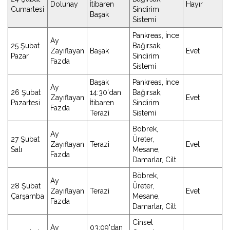
Dolunay
İtibaren
Hayır
Cumartesi
Sindirim
Başak
Sistemi
Pankreas, İnce
Ay
25 Şubat
Bağırsak,
Zayıflayan
Başak
Evet
Pazar
Sindirim
Fazda
Sistemi
Başak
Pankreas, İnce
Ay
26 Şubat
14:30'dan
Bağırsak,
Zayıflayan
Evet
Pazartesi
İtibaren
Sindirim
Fazda
Terazi
Sistemi
Böbrek,
Ay
27 Şubat
Üreter,
Zayıflayan
Terazi
Evet
Salı
Mesane,
Fazda
Damarlar, Cilt
Böbrek,
Ay
28 Şubat
Üreter,
Zayıflayan
Terazi
Evet
Çarşamba
Mesane,
Fazda
Damarlar, Cilt
Cinsel
Ay
03:09'dan