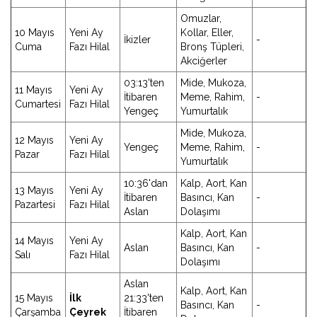
Omuzlar,
10 Mayıs
Yeni Ay
Kollar, Eller,
İkizler
-
Cuma
Fazı Hilal
Bronş Tüpleri,
Akciğerler
03:13'ten
Mide, Mukoza,
11 Mayıs
Yeni Ay
İtibaren
Meme, Rahim,
-
Cumartesi
Fazı Hilal
Yengeç
Yumurtalık
Mide, Mukoza,
12 Mayıs
Yeni Ay
Yengeç
Meme, Rahim,
-
Pazar
Fazı Hilal
Yumurtalık
10:36'dan
Kalp, Aort, Kan
13 Mayıs
Yeni Ay
İtibaren
Basıncı, Kan
-
Pazartesi
Fazı Hilal
Aslan
Dolaşımı
Kalp, Aort, Kan
14 Mayıs
Yeni Ay
Aslan
Basıncı, Kan
-
Salı
Fazı Hilal
Dolaşımı
Aslan
Kalp, Aort, Kan
15 Mayıs
İlk
21:33'ten
Basıncı, Kan
-
Çarşamba
Çeyrek
İtibaren