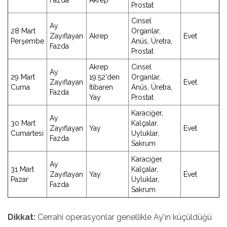
Fazda
Akrep
Prostat
Cinsel
Ay
28 Mart
Organlar,
Zayıflayan
Akrep
Evet
Perşembe
Anüs, Üretra,
Fazda
Prostat
Akrep
Cinsel
Ay
29 Mart
19:52'den
Organlar,
Zayıflayan
Evet
Cuma
İtibaren
Anüs, Üretra,
Fazda
Yay
Prostat
Karaciğer,
Ay
30 Mart
Kalçalar,
Zayıflayan
Yay
Evet
Cumartesi
Uyluklar,
Fazda
Sakrum
Karaciğer,
Ay
31 Mart
Kalçalar,
Zayıflayan
Yay
Evet
Pazar
Uyluklar,
Fazda
Sakrum
Dikkat:
Cerrahi operasyonlar genellikle Ay'ın küçüldüğü