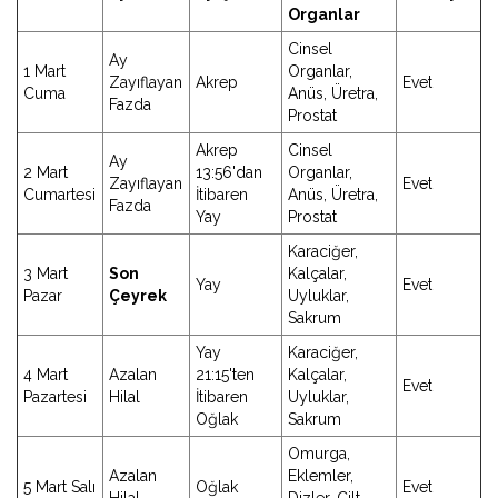
Organlar
Cinsel
Ay
1 Mart
Organlar,
Zayıflayan
Akrep
Evet
Cuma
Anüs, Üretra,
Fazda
Prostat
Akrep
Cinsel
Ay
2 Mart
13:56'dan
Organlar,
Zayıflayan
Evet
Cumartesi
İtibaren
Anüs, Üretra,
Fazda
Yay
Prostat
Karaciğer,
3 Mart
Son
Kalçalar,
Yay
Evet
Pazar
Çeyrek
Uyluklar,
Sakrum
Yay
Karaciğer,
4 Mart
Azalan
21:15'ten
Kalçalar,
Evet
Pazartesi
Hilal
İtibaren
Uyluklar,
Oğlak
Sakrum
Omurga,
Azalan
Eklemler,
5 Mart Salı
Oğlak
Evet