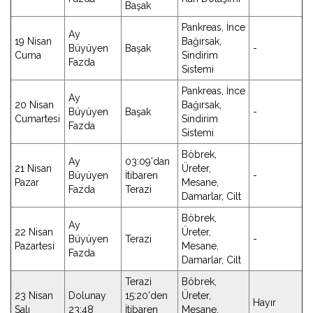
Başak
Pankreas, İnce
Ay
19 Nisan
Bağırsak,
Büyüyen
Başak
-
Cuma
Sindirim
Fazda
Sistemi
Pankreas, İnce
Ay
20 Nisan
Bağırsak,
Büyüyen
Başak
-
Cumartesi
Sindirim
Fazda
Sistemi
Böbrek,
Ay
03:09'dan
21 Nisan
Üreter,
Büyüyen
İtibaren
-
Pazar
Mesane,
Fazda
Terazi
Damarlar, Cilt
Böbrek,
Ay
22 Nisan
Üreter,
Büyüyen
Terazi
-
Pazartesi
Mesane,
Fazda
Damarlar, Cilt
Terazi
Böbrek,
23 Nisan
Dolunay
15:20'den
Üreter,
Hayır
Salı
23:48
İtibaren
Mesane,