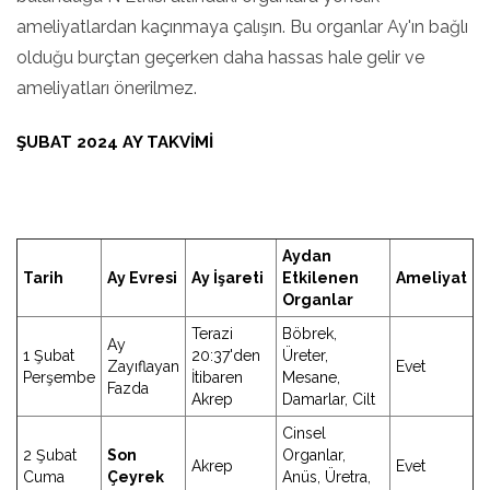
ameliyatlardan kaçınmaya çalışın. Bu organlar Ay'ın bağlı
olduğu burçtan geçerken daha hassas hale gelir ve
ameliyatları önerilmez.
ŞUBAT 2024 AY TAKVIMI
Aydan
Tarih
Ay Evresi
Ay İşareti
Etkilenen
Ameliyat
Organlar
Terazi
Böbrek,
Ay
1 Şubat
20:37'den
Üreter,
Zayıflayan
Evet
Perşembe
İtibaren
Mesane,
Fazda
Akrep
Damarlar, Cilt
Cinsel
2 Şubat
Son
Organlar,
Akrep
Evet
Cuma
Çeyrek
Anüs, Üretra,