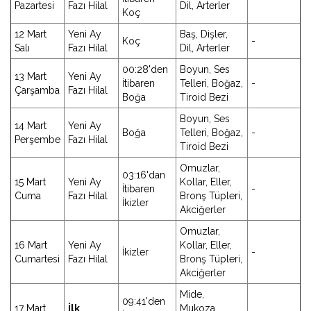
Pazartesi
Fazı Hilal
Dil, Arterler
Koç
12 Mart
Yeni Ay
Baş, Dişler,
Koç
-
Salı
Fazı Hilal
Dil, Arterler
00:28'den
Boyun, Ses
13 Mart
Yeni Ay
İtibaren
Telleri, Boğaz,
-
Çarşamba
Fazı Hilal
Boğa
Tiroid Bezi
Boyun, Ses
14 Mart
Yeni Ay
Boğa
Telleri, Boğaz,
-
Perşembe
Fazı Hilal
Tiroid Bezi
Omuzlar,
03:16'dan
15 Mart
Yeni Ay
Kollar, Eller,
İtibaren
-
Cuma
Fazı Hilal
Bronş Tüpleri,
İkizler
Akciğerler
Omuzlar,
16 Mart
Yeni Ay
Kollar, Eller,
İkizler
-
Cumartesi
Fazı Hilal
Bronş Tüpleri,
Akciğerler
Mide,
09:41'den
17 Mart
İlk
Mukoza,