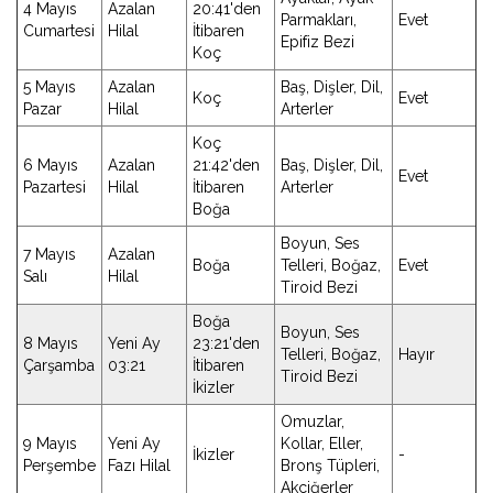
4 Mayıs
Azalan
20:41'den
Parmakları,
Evet
Cumartesi
Hilal
İtibaren
Epifiz Bezi
Koç
5 Mayıs
Azalan
Baş, Dişler, Dil,
Koç
Evet
Pazar
Hilal
Arterler
Koç
6 Mayıs
Azalan
21:42'den
Baş, Dişler, Dil,
Evet
Pazartesi
Hilal
İtibaren
Arterler
Boğa
Boyun, Ses
7 Mayıs
Azalan
Boğa
Telleri, Boğaz,
Evet
Salı
Hilal
Tiroid Bezi
Boğa
Boyun, Ses
8 Mayıs
Yeni Ay
23:21'den
Telleri, Boğaz,
Hayır
Çarşamba
03:21
İtibaren
Tiroid Bezi
İkizler
Omuzlar,
9 Mayıs
Yeni Ay
Kollar, Eller,
İkizler
-
Perşembe
Fazı Hilal
Bronş Tüpleri,
Akciğerler