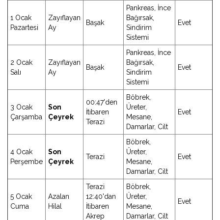
Pankreas, İnce
1 Ocak
Zayıflayan
Bağırsak,
Başak
Evet
Pazartesi
Ay
Sindirim
Sistemi
Pankreas, İnce
2 Ocak
Zayıflayan
Bağırsak,
Başak
Evet
Salı
Ay
Sindirim
Sistemi
Böbrek,
00:47'den
3 Ocak
Son
Üreter,
İtibaren
Evet
Çarşamba
Çeyrek
Mesane,
Terazi
Damarlar, Cilt
Böbrek,
4 Ocak
Son
Üreter,
Terazi
Evet
Perşembe
Çeyrek
Mesane,
Damarlar, Cilt
Terazi
Böbrek,
5 Ocak
Azalan
12:40'dan
Üreter,
Evet
Cuma
Hilal
İtibaren
Mesane,
Akrep
Damarlar, Cilt