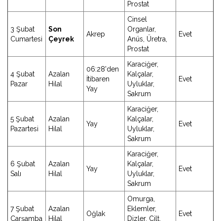
Prostat
Cinsel
3 Şubat
Son
Organlar,
Akrep
Evet
Cumartesi
Çeyrek
Anüs, Üretra,
Prostat
Karaciğer,
06:28'den
4 Şubat
Azalan
Kalçalar,
İtibaren
Evet
Pazar
Hilal
Uyluklar,
Yay
Sakrum
Karaciğer,
5 Şubat
Azalan
Kalçalar,
Yay
Evet
Pazartesi
Hilal
Uyluklar,
Sakrum
Karaciğer,
6 Şubat
Azalan
Kalçalar,
Yay
Evet
Salı
Hilal
Uyluklar,
Sakrum
Omurga,
7 Şubat
Azalan
Eklemler,
Oğlak
Evet
Çarşamba
Hilal
Dizler, Cilt,