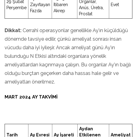
29 Şubat
Organlar,
Zayıflayan
İtibaren
Evet
Perşembe
Anüs, Üretra,
Fazda
Akrep
Prostat
Dikkat:
Cerrahi operasyonlar genellikle Ay'ın küçüldüğü
dönemde tavsiye edilir, çünkü ameliyat sonrası insan
vücudu daha iyi iyileşir. Ancak ameliyat günü Ay'ın
bulunduğu N Etkisi altındaki organlara yönelik
ameliyatlardan kaçınmaya çalışın. Bu organlar Ay'ın bağlı
olduğu burçtan geçerken daha hassas hale gelir ve
ameliyatları önerilmez.
MART 2024 AY TAKVIMI
Aydan
Tarih
Ay Evresi
Ay İşareti
Etkilenen
Ameliyat