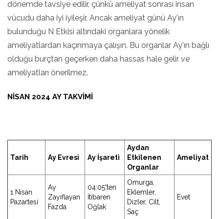
dönemde tavsiye edilir, çünkü ameliyat sonrası insan
vücudu daha iyi iyileşir. Ancak ameliyat günü Ay'ın
bulunduğu N Etkisi altındaki organlara yönelik
ameliyatlardan kaçınmaya çalışın. Bu organlar Ay'ın bağlı
olduğu burçtan geçerken daha hassas hale gelir ve
ameliyatları önerilmez.
NISAN 2024 AY TAKVIMI
Aydan
Tarih
Ay Evresi
Ay İşareti
Etkilenen
Ameliyat
Organlar
Omurga,
Ay
04:05'ten
1 Nisan
Eklemler,
Zayıflayan
İtibaren
Evet
Pazartesi
Dizler, Cilt,
Fazda
Oğlak
Saç