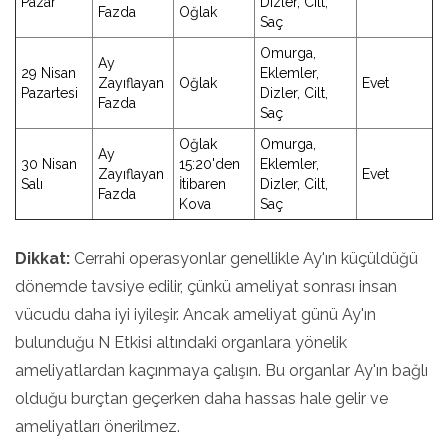
Pazar
Dizler, Cilt,
Fazda
Oğlak
Saç
Omurga,
Ay
29 Nisan
Eklemler,
Zayıflayan
Oğlak
Evet
Pazartesi
Dizler, Cilt,
Fazda
Saç
Oğlak
Omurga,
Ay
30 Nisan
15:20'den
Eklemler,
Zayıflayan
Evet
Salı
İtibaren
Dizler, Cilt,
Fazda
Kova
Saç
Dikkat:
Cerrahi operasyonlar genellikle Ay'ın küçüldüğü
dönemde tavsiye edilir, çünkü ameliyat sonrası insan
vücudu daha iyi iyileşir. Ancak ameliyat günü Ay'ın
bulunduğu N Etkisi altındaki organlara yönelik
ameliyatlardan kaçınmaya çalışın. Bu organlar Ay'ın bağlı
olduğu burçtan geçerken daha hassas hale gelir ve
ameliyatları önerilmez.