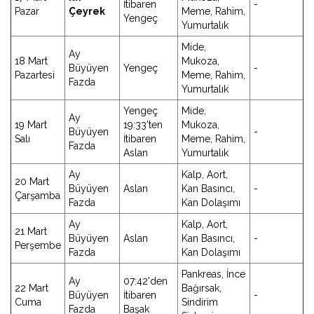
İtibaren
-
Pazar
Çeyrek
Meme, Rahim,
Yengeç
Yumurtalık
Mide,
Ay
18 Mart
Mukoza,
Büyüyen
Yengeç
-
Pazartesi
Meme, Rahim,
Fazda
Yumurtalık
Yengeç
Mide,
Ay
19 Mart
19:33'ten
Mukoza,
Büyüyen
-
Salı
İtibaren
Meme, Rahim,
Fazda
Aslan
Yumurtalık
Ay
Kalp, Aort,
20 Mart
Büyüyen
Aslan
Kan Basıncı,
-
Çarşamba
Fazda
Kan Dolaşımı
Ay
Kalp, Aort,
21 Mart
Büyüyen
Aslan
Kan Basıncı,
-
Perşembe
Fazda
Kan Dolaşımı
Pankreas, İnce
Ay
07:42'den
22 Mart
Bağırsak,
Büyüyen
İtibaren
-
Cuma
Sindirim
Fazda
Başak