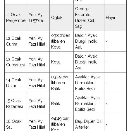
Omurga,
11 Ocak
Yeni Ay
Eklemler,
Oğlak
Hayır
Perşembe
11:57'de
Dizler, Cilt,
Saç
03:02'den
Baldır, Ayak
12 Ocak
Yeni Ay
İtibaren
Bileği, İncik,
-
Cuma
Fazı Hilal
Kova
Aşil
Baldır, Ayak
13 Ocak
Yeni Ay
Kova
Bileği, İncik,
-
Cumartesi
Fazı Hilal
Aşil
03:29'dan
Ayaklar, Ayak
14 Ocak
Yeni Ay
İtibaren
Parmakları,
-
Pazar
Fazı Hilal
Balık
Epifiz Bezi
Ayaklar, Ayak
15 Ocak
Yeni Ay
Balık
Parmakları,
-
Pazartesi
Fazı Hilal
Epifiz Bezi
04:49'dan
16 Ocak
Yeni Ay
Baş, Dişler, Dil,
İtibaren
-
Salı
Fazı Hilal
Arterler
Koç