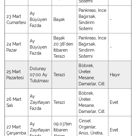
Sistemi
Pankreas, İnce
Ay
23 Mart
Bağırsak,
Büyüyen
Başak
-
Cumartesi
Sindirim
Fazda
Sistemi
Başak
Pankreas, İnce
Ay
24 Mart
20:38'den
Bağırsak,
Büyüyen
-
Pazar
İtibaren
Sindirim
Fazda
Terazi
Sistemi
Böbrek,
Dolunay
25 Mart
Üreter,
07:00 Ay
Terazi
Hayır
Pazartesi
Mesane,
Tutulması
Damarlar, Cilt
Böbrek,
Ay
26 Mart
Üreter,
Zayıflayan
Terazi
Evet
Salı
Mesane,
Fazda
Damarlar, Cilt
Cinsel
Ay
09:03'ten
27 Mart
Organlar,
Zayıflayan
İtibaren
Evet
Çarşamba
Anüs, Üretra,