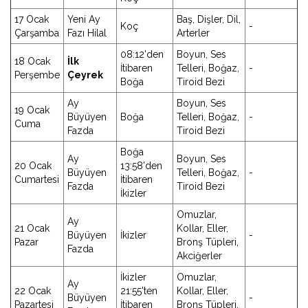
17 Ocak
Yeni Ay
Baş, Dişler, Dil,
Koç
-
Çarşamba
Fazı Hilal
Arterler
08:12'den
Boyun, Ses
18 Ocak
İlk
İtibaren
Telleri, Boğaz,
-
Perşembe
Çeyrek
Boğa
Tiroid Bezi
Ay
Boyun, Ses
19 Ocak
Büyüyen
Boğa
Telleri, Boğaz,
-
Cuma
Fazda
Tiroid Bezi
Boğa
Ay
Boyun, Ses
20 Ocak
13:58'den
Büyüyen
Telleri, Boğaz,
-
Cumartesi
İtibaren
Fazda
Tiroid Bezi
İkizler
Omuzlar,
Ay
21 Ocak
Kollar, Eller,
Büyüyen
İkizler
-
Pazar
Bronş Tüpleri,
Fazda
Akciğerler
İkizler
Omuzlar,
Ay
22 Ocak
21:55'ten
Kollar, Eller,
Büyüyen
-
Pazartesi
İtibaren
Bronş Tüpleri,