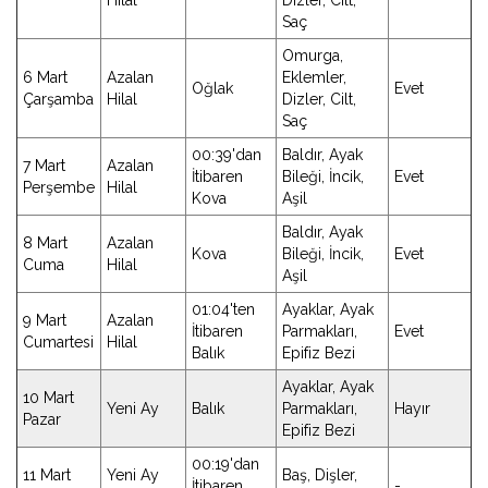
Hilal
Dizler, Cilt,
Saç
Omurga,
6 Mart
Azalan
Eklemler,
Oğlak
Evet
Çarşamba
Hilal
Dizler, Cilt,
Saç
00:39'dan
Baldır, Ayak
7 Mart
Azalan
İtibaren
Bileği, İncik,
Evet
Perşembe
Hilal
Kova
Aşil
Baldır, Ayak
8 Mart
Azalan
Kova
Bileği, İncik,
Evet
Cuma
Hilal
Aşil
01:04'ten
Ayaklar, Ayak
9 Mart
Azalan
İtibaren
Parmakları,
Evet
Cumartesi
Hilal
Balık
Epifiz Bezi
Ayaklar, Ayak
10 Mart
Yeni Ay
Balık
Parmakları,
Hayır
Pazar
Epifiz Bezi
00:19'dan
11 Mart
Yeni Ay
Baş, Dişler,
İtibaren
-