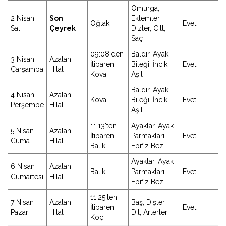
Omurga,
2 Nisan
Son
Eklemler,
Oğlak
Evet
Salı
Çeyrek
Dizler, Cilt,
Saç
09:08'den
Baldır, Ayak
3 Nisan
Azalan
İtibaren
Bileği, İncik,
Evet
Çarşamba
Hilal
Kova
Aşil
Baldır, Ayak
4 Nisan
Azalan
Kova
Bileği, İncik,
Evet
Perşembe
Hilal
Aşil
11:13'ten
Ayaklar, Ayak
5 Nisan
Azalan
İtibaren
Parmakları,
Evet
Cuma
Hilal
Balık
Epifiz Bezi
Ayaklar, Ayak
6 Nisan
Azalan
Balık
Parmakları,
Evet
Cumartesi
Hilal
Epifiz Bezi
11:25'ten
7 Nisan
Azalan
Baş, Dişler,
İtibaren
Evet
Pazar
Hilal
Dil, Arterler
Koç