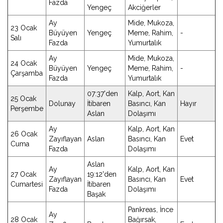
Fazda
Yengeç
Akciğerler
Ay
Mide, Mukoza,
23 Ocak
Büyüyen
Yengeç
Meme, Rahim,
-
Salı
Fazda
Yumurtalık
Ay
Mide, Mukoza,
24 Ocak
Büyüyen
Yengeç
Meme, Rahim,
-
Çarşamba
Fazda
Yumurtalık
07:37'den
Kalp, Aort, Kan
25 Ocak
Dolunay
İtibaren
Basıncı, Kan
Hayır
Perşembe
Aslan
Dolaşımı
Ay
Kalp, Aort, Kan
26 Ocak
Zayıflayan
Aslan
Basıncı, Kan
Evet
Cuma
Fazda
Dolaşımı
Aslan
Ay
Kalp, Aort, Kan
27 Ocak
19:12'den
Zayıflayan
Basıncı, Kan
Evet
Cumartesi
İtibaren
Fazda
Dolaşımı
Başak
Pankreas, İnce
Ay
28 Ocak
Bağırsak,