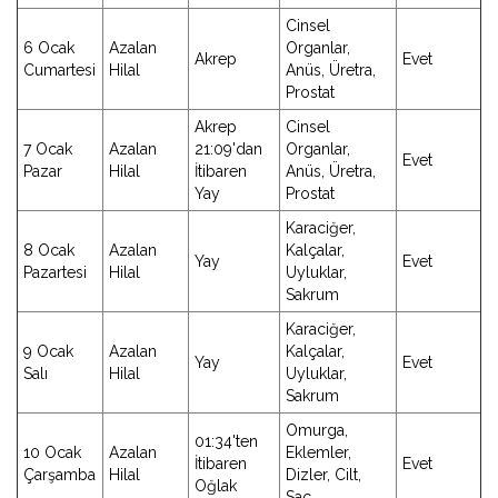
Cinsel
6 Ocak
Azalan
Organlar,
Akrep
Evet
Cumartesi
Hilal
Anüs, Üretra,
Prostat
Akrep
Cinsel
7 Ocak
Azalan
21:09'dan
Organlar,
Evet
Pazar
Hilal
İtibaren
Anüs, Üretra,
Yay
Prostat
Karaciğer,
8 Ocak
Azalan
Kalçalar,
Yay
Evet
Pazartesi
Hilal
Uyluklar,
Sakrum
Karaciğer,
9 Ocak
Azalan
Kalçalar,
Yay
Evet
Salı
Hilal
Uyluklar,
Sakrum
Omurga,
01:34'ten
10 Ocak
Azalan
Eklemler,
İtibaren
Evet
Çarşamba
Hilal
Dizler, Cilt,
Oğlak
Saç