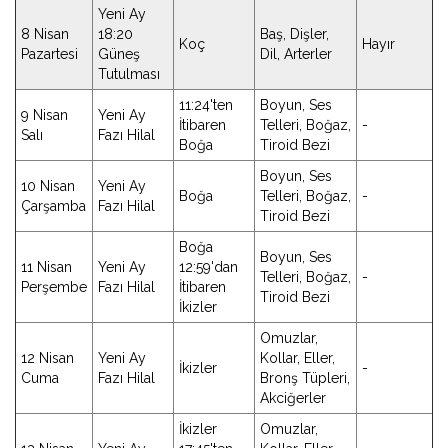
Yeni Ay
8 Nisan
18:20
Baş, Dişler,
Koç
Hayır
Pazartesi
Güneş
Dil, Arterler
Tutulması
11:24'ten
Boyun, Ses
9 Nisan
Yeni Ay
İtibaren
Telleri, Boğaz,
-
Salı
Fazı Hilal
Boğa
Tiroid Bezi
Boyun, Ses
10 Nisan
Yeni Ay
Boğa
Telleri, Boğaz,
-
Çarşamba
Fazı Hilal
Tiroid Bezi
Boğa
Boyun, Ses
11 Nisan
Yeni Ay
12:59'dan
Telleri, Boğaz,
-
Perşembe
Fazı Hilal
İtibaren
Tiroid Bezi
İkizler
Omuzlar,
12 Nisan
Yeni Ay
Kollar, Eller,
İkizler
-
Cuma
Fazı Hilal
Bronş Tüpleri,
Akciğerler
İkizler
Omuzlar,