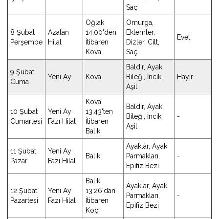
Saç
Oğlak
Omurga,
8 Şubat
Azalan
14:00'den
Eklemler,
Evet
Perşembe
Hilal
İtibaren
Dizler, Cilt,
Kova
Saç
Baldır, Ayak
9 Şubat
Yeni Ay
Kova
Bileği, İncik,
Hayır
Cuma
Aşil
Kova
Baldır, Ayak
10 Şubat
Yeni Ay
13:43'ten
Bileği, İncik,
-
Cumartesi
Fazı Hilal
İtibaren
Aşil
Balık
Ayaklar, Ayak
11 Şubat
Yeni Ay
Balık
Parmakları,
-
Pazar
Fazı Hilal
Epifiz Bezi
Balık
Ayaklar, Ayak
12 Şubat
Yeni Ay
13:26'dan
Parmakları,
-
Pazartesi
Fazı Hilal
İtibaren
Epifiz Bezi
Koç