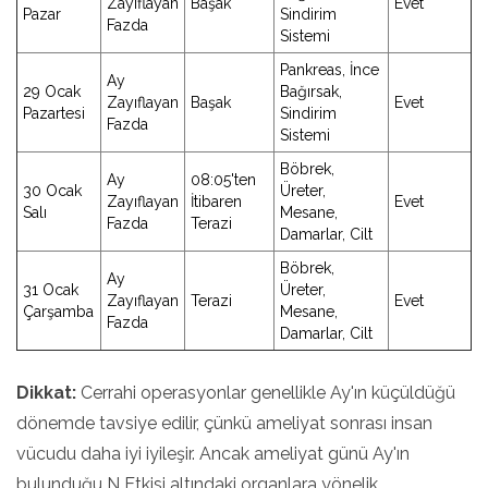
Zayıflayan
Başak
Evet
Pazar
Sindirim
Fazda
Sistemi
Pankreas, İnce
Ay
29 Ocak
Bağırsak,
Zayıflayan
Başak
Evet
Pazartesi
Sindirim
Fazda
Sistemi
Böbrek,
Ay
08:05'ten
30 Ocak
Üreter,
Zayıflayan
İtibaren
Evet
Salı
Mesane,
Fazda
Terazi
Damarlar, Cilt
Böbrek,
Ay
31 Ocak
Üreter,
Zayıflayan
Terazi
Evet
Çarşamba
Mesane,
Fazda
Damarlar, Cilt
Dikkat:
Cerrahi operasyonlar genellikle Ay'ın küçüldüğü
dönemde tavsiye edilir, çünkü ameliyat sonrası insan
vücudu daha iyi iyileşir. Ancak ameliyat günü Ay'ın
bulunduğu N Etkisi altındaki organlara yönelik