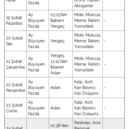
Pazar
Bronş Tüpleri,
Fazda
Akciğerler
Ay
03:25'ten
Mide, Mukoza,
19 Şubat
Büyüyen
İtiabern
Meme, Rahim,
-
Pazartesi
Fazda
Yengeç
Yumurtalık
Ay
Mide, Mukoza,
20 Şubat
Büyüyen
Yengeç
Meme, Rahim,
-
Salı
Fazda
Yumurtalık
Yengeç
Ay
Mide, Mukoza,
21 Şubat
13:41'den
Büyüyen
Meme, Rahim,
-
Çarşamba
İtibaren
Fazda
Yumurtalık
Aslan
Ay
Kalp, Aort,
22 Şubat
Büyüyen
Aslan
Kan Basıncı,
-
Perşembe
Fazda
Kan Dolaşımı
Ay
Kalp, Aort,
23 Şubat
Büyüyen
Aslan
Kan Basıncı,
-
Cuma
Fazda
Kan Dolaşımı
Pankreas, İnce
01:38'den
24 Şubat
Bağırsak,