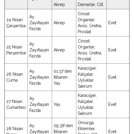
Akrep
Damarlar, Cilt
Cinsel
Ay
24 Nisan
Organlar,
Zayıflayan
Akrep
Evet
Çarşamba
Anüs, Üretra,
Fazda
Prostat
Cinsel
Ay
25 Nisan
Organlar,
Zayıflayan
Akrep
Evet
Perşembe
Anüs, Üretra,
Fazda
Prostat
Karaciğer,
Ay
01:37'den
26 Nisan
Kalçalar,
Zayıflayan
İtibaren
Evet
Cuma
Uyluklar,
Fazda
Yay
Sakrum
Karaciğer,
Ay
27 Nisan
Kalçalar,
Zayıflayan
Yay
Evet
Cumartesi
Uyluklar,
Fazda
Sakrum
Omurga,
Ay
09:38'den
28 Nisan
Eklemler,
Zayıflayan
İtibaren
Evet