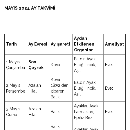
MAYIS 2024 AY TAKVIMI
Aydan
Tarih
Ay Evresi
Ay İşareti
Etkilenen
Ameliyat
Organlar
Baldır, Ayak
1 Mayıs
Son
Kova
Bileği, İncik,
Evet
Çarşamba
Çeyrek
Aşil
Kova
Baldır, Ayak
2 Mayıs
Azalan
18:52'den
Bileği, İncik,
Evet
Perşembe
Hilal
İtibaren
Aşil
Balık
Ayaklar, Ayak
3 Mayıs
Azalan
Balık
Parmakları,
Evet
Cuma
Hilal
Epifiz Bezi
Balık
Ayaklar, Ayak