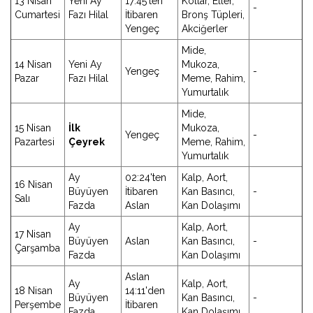
13 Nisan
Yeni Ay
17:45'ten
Kollar, Eller,
-
Cumartesi
Fazı Hilal
İtibaren
Bronş Tüpleri,
Yengeç
Akciğerler
Mide,
14 Nisan
Yeni Ay
Mukoza,
Yengeç
-
Pazar
Fazı Hilal
Meme, Rahim,
Yumurtalık
Mide,
15 Nisan
İlk
Mukoza,
Yengeç
-
Pazartesi
Çeyrek
Meme, Rahim,
Yumurtalık
Ay
02:24'ten
Kalp, Aort,
16 Nisan
Büyüyen
İtibaren
Kan Basıncı,
-
Salı
Fazda
Aslan
Kan Dolaşımı
Ay
Kalp, Aort,
17 Nisan
Büyüyen
Aslan
Kan Basıncı,
-
Çarşamba
Fazda
Kan Dolaşımı
Aslan
Ay
Kalp, Aort,
18 Nisan
14:11'den
Büyüyen
Kan Basıncı,
-
Perşembe
İtibaren
Fazda
Kan Dolaşımı