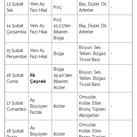
13 Şubat
Yeni Ay
Baş, Dişler, Dil,
Koç
-
Salı
Fazı Hilal
Arterler
Koç
14 Şubat
Yeni Ay
15:03'ten
Baş, Dişler, Dil,
-
Çarşamba
Fazı Hilal
İtibaren
Arterler
Boğa
Boyun, Ses
15 Şubat
Yeni Ay
Boğa
Telleri, Boğaz,
-
Perşembe
Fazı Hilal
Tiroid Bezi
Boğa
Boyun, Ses
16 Şubat
İlk
19:40'dan
Telleri, Boğaz,
-
Cuma
Çeyrek
İtibaren
Tiroid Bezi
İkizler
Omuzlar,
Ay
17 Şubat
Kollar, Eller,
Büyüyen
İkizler
-
Cumartesi
Bronş Tüpleri,
Fazda
Akciğerler
Omuzlar,
Ay
18 Şubat
Kollar, Eller,
Büyüyen
İkizler
-