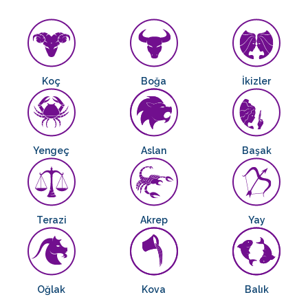
Koç
Boğa
İkizler
Yengeç
Aslan
Başak
Terazi
Akrep
Yay
Oğlak
Kova
Balık