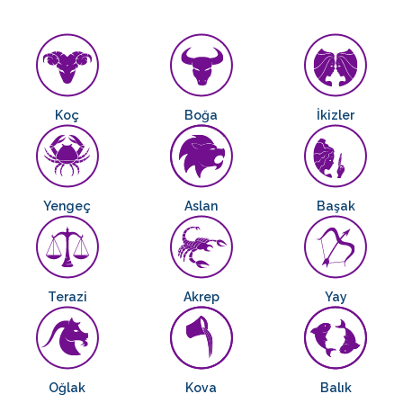
Koç
Boğa
İkizler
Yengeç
Aslan
Başak
Terazi
Akrep
Yay
Oğlak
Kova
Balık