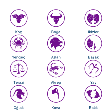
Koç
Boğa
İkizler
Yengeç
Aslan
Başak
Terazi
Akrep
Yay
Oğlak
Kova
Balık