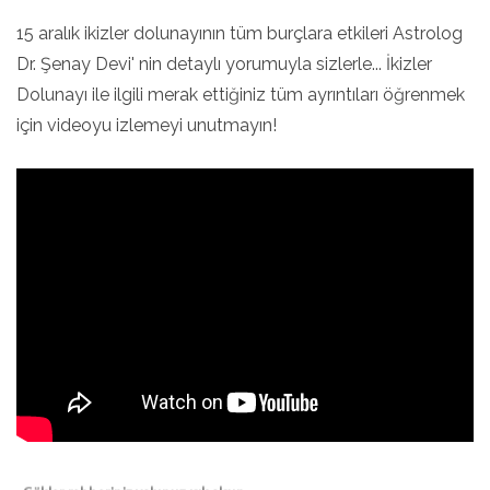
15 aralık ikizler dolunayının tüm burçlara etkileri Astrolog
Dr. Şenay Devi' nin detaylı yorumuyla sizlerle... İkizler
Dolunayı ile ilgili merak ettiğiniz tüm ayrıntıları öğrenmek
için videoyu izlemeyi unutmayın!