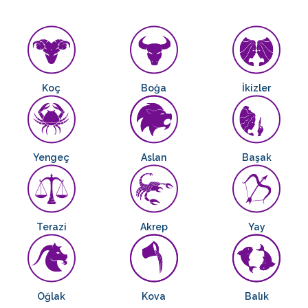
Koç
Boğa
İkizler
Yengeç
Aslan
Başak
Terazi
Akrep
Yay
Oğlak
Kova
Balık