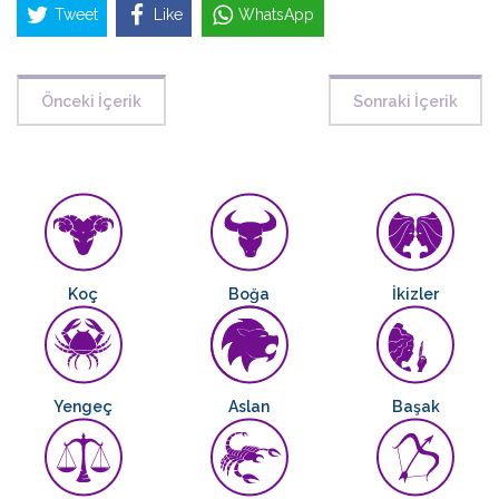
Tweet
Like
WhatsApp
Önceki İçerik
Sonraki İçerik
Koç
Boğa
İkizler
Yengeç
Aslan
Başak