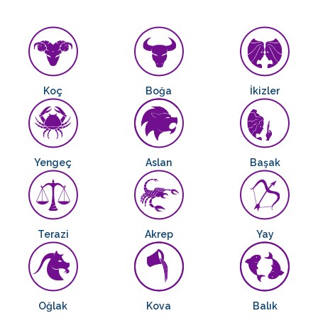
Koç
Boğa
İkizler
Yengeç
Aslan
Başak
Terazi
Akrep
Yay
Oğlak
Kova
Balık