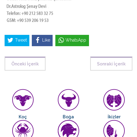
Tweet
Like
WhatsApp
Önceki İçerik
Sonraki İçerik
Koç
Boğa
İkizler