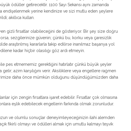
 büyük ödüller getirecektir. 1100 Sayı Sekansı aynı zamanda
nda endişelenmek yerine kendinize ve sizi mutlu eden şeylere
di; akıllıca kullan.
gizli fırsatlar olabileceğini de gösteriyor. Bir şey size doğru
rsa, sezgilerinize güvenin; çünkü bu, korku veya çaresizlik
de araştırılmış kararlarla takip edilirse inanılmaz başarıya yol
edilene kadar hiçbir olasılığı göz ardı etmeyin.
bile pes etmememiz gerektiğini hatırlatır çünkü büyük şeyler
lir; azim karşılığını verir. Aksiliklere veya engellere rağmen
erimize daha önce mümkün olduğunu düşündüğümüzden daha
lanlar için zengin fırsatlara işaret edebilir. Fırsatlar çok olmasına
onlara eşlik edebilecek engellerin farkında olmak zorunludur.
uzun ve olumlu sonuçlar deneyimleyeceğinizin ilahi alemden
açık fikirli olmayı ve ödülleri almak için umutlu kalmayı teşvik