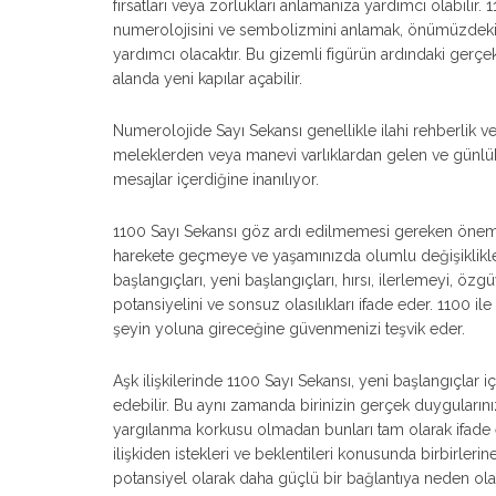
fırsatları veya zorlukları anlamanıza yardımcı olabilir
numerolojisini ve sembolizmini anlamak, önümüzdeki f
yardımcı olacaktır. Bu gizemli figürün ardındaki gerçe
alanda yeni kapılar açabilir.
Numerolojide Sayı Sekansı genellikle ilahi rehberlik ve
meleklerden veya manevi varlıklardan gelen ve günlü
mesajlar içerdiğine inanılıyor.
1100 Sayı Sekansı göz ardı edilmemesi gereken önemli 
harekete geçmeye ve yaşamınızda olumlu değişiklikler
başlangıçları, yeni başlangıçları, hırsı, ilerlemeyi, öz
potansiyelini ve sonsuz olasılıkları ifade eder. 1100 i
şeyin yoluna gireceğine güvenmenizi teşvik eder.
Aşk ilişkilerinde 1100 Sayı Sekansı, yeni başlangıçlar iç
edebilir. Bu aynı zamanda birinizin gerçek duygularınız
yargılanma korkusu olmadan bunları tam olarak ifade 
ilişkiden istekleri ve beklentileri konusunda birbirlerine
potansiyel olarak daha güçlü bir bağlantıya neden olab