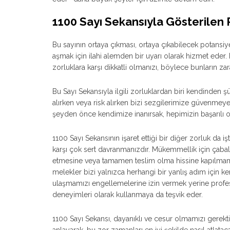
1100 Sayı Sekansıyla Gösterilen 
Bu sayının ortaya çıkması, ortaya çıkabilecek potansiye
aşmak için ilahi alemden bir uyarı olarak hizmet eder.
zorluklara karşı dikkatli olmanızı, böylece bunların za
Bu Sayı Sekansıyla ilgili zorluklardan biri kendinden şü
alırken veya risk alırken bizi sezgilerimize güvenmey
şeyden önce kendimize inanırsak, hepimizin başarılı 
1100 Sayı Sekansının işaret ettiği bir diğer zorluk da 
karşı çok sert davranmanızdır. Mükemmellik için çabala
etmesine veya tamamen teslim olma hissine kapılmam
melekler bizi yalnızca herhangi bir yanlış adım için 
ulaşmamızı engellemelerine izin vermek yerine profe
deneyimleri olarak kullanmaya da teşvik eder.
1100 Sayı Sekansı, dayanıklı ve cesur olmamızı gerektir