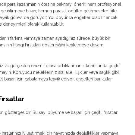
adece para kazanmanın ötesine bakmayı önerir; hem profesyonel
i geliştirmeye bakın; hemen parasal ödüller getirmeseler bile.
şvik görevi de görüyor; Yol boyunca engeller olabilir ancak
deneyimleri olarak kullanılabilir.
atların farkına varmaya zaman ayırdığınız sürece, büyük bir
Sekansının hangi Fırsatları gösterdiğini keşfetmeye devam
anız ve gerçekten önemli olana odaklanmanız konusunda güçlü
mayın. Koruyucu melekleriniz sizi aile, ilişkiler veya sağlık gibi
aşarı için çabalamaya teşvik ediyor; engelleri barikatlar
ırsatlar
n göstergesidir. Bu sayı büyüme ve başarı için çeşitli fırsatları
ırslarınızı iyileştirmek için hayatınızda değişiklikler yapmaya