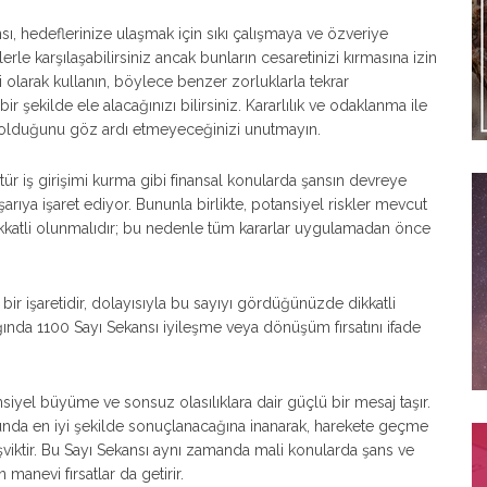
sı, hedeflerinize ulaşmak için sıkı çalışmaya ve özveriye
erle karşılaşabilirsiniz ancak bunların cesaretinizi kırmasına izin
olarak kullanın, böylece benzer zorluklarla tekrar
ir şekilde ele alacağınızı bilirsiniz. Kararlılık ve odaklanma ile
ı olduğunu göz ardı etmeyeceğinizi unutmayın.
tür iş girişimi kurma gibi finansal konularda şansın devreye
şarıya işaret ediyor. Bununla birlikte, potansiyel riskler mevcut
kkatli olunmalıdır; bu nedenle tüm kararlar uygulamadan önce
ir işaretidir, dolayısıyla bu sayıyı gördüğünüzde dikkatli
ğında 1100 Sayı Sekansı iyileşme veya dönüşüm fırsatını ifade
siyel büyüme ve sonsuz olasılıklara dair güçlü bir mesaj taşır.
nda en iyi şekilde sonuçlanacağına inanarak, harekete geçme
viktir. Bu Sayı Sekansı aynı zamanda mali konularda şans ve
 manevi fırsatlar da getirir.