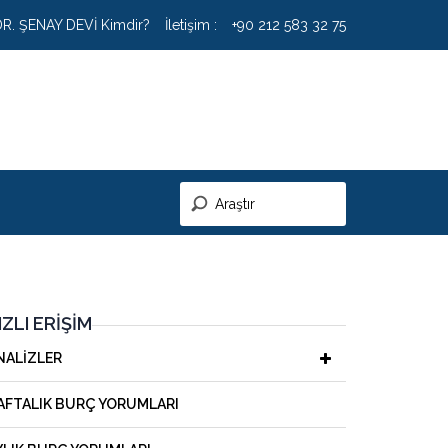
DR. ŞENAY DEVİ Kimdir?
İletişim :
+90 212 583 32 75
IZLI ERIŞIM
NALIZLER
AFTALIK BURÇ YORUMLARI