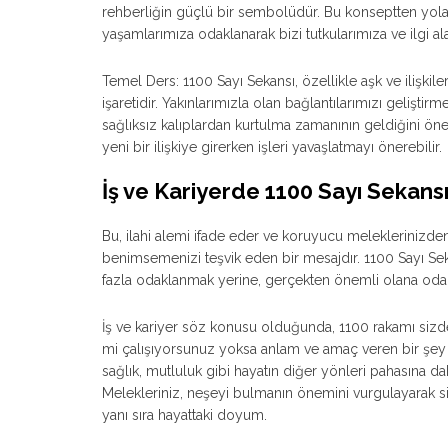
rehberliğin güçlü bir sembolüdür. Bu konseptten yola
yaşamlarımıza odaklanarak bizi tutkularımıza ve ilgi al
Temel Ders: 1100 Sayı Sekansı, özellikle aşk ve ilişkile
işaretidir. Yakınlarımızla olan bağlantılarımızı gelişti
sağlıksız kalıplardan kurtulma zamanının geldiğini öne s
yeni bir ilişkiye girerken işleri yavaşlatmayı önerebilir.
İş ve Kariyerde 1100 Sayı Sekans
Bu, ilahi alemi ifade eder ve koruyucu meleklerinizden
benimsemenizi teşvik eden bir mesajdır. 1100 Sayı Sek
fazla odaklanmak yerine, gerçekten önemli olana odak
İş ve kariyer söz konusu olduğunda, 1100 rakamı sizden 
mi çalışıyorsunuz yoksa anlam ve amaç veren bir şey ol
sağlık, mutluluk gibi hayatın diğer yönleri pahasına d
Melekleriniz, neşeyi bulmanın önemini vurgulayarak siz
yanı sıra hayattaki doyum.