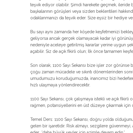
teşvik ediyor olabilir. Şimdi harekete geçmek, ileride
başkalarının görüşleri veya sizden beklentileri hakkı
odaklanmanızı da teşvik eder. Size eşsiz bir hediye veril
Bu sayı aynı zamanda her köşede keşfetmenizi bekleyen 
geliyorsa ancak gerçek olamayacak kadar iyi görünüyo
nedeniyle aceleye getirilmiş kararlar yerine uygun şekil
açabilir. Siz de açık fikirli olun; İlk önce tamamen keşf
Son olarak, 1100 Sayı Sekansı bize işler zor görünse 
çoğu zaman mücadele ve sıkıntı dönemlerinden sonra ge
umudumuzu koruduğumuzda, inancımız bizi hedefl
hızlı ulaşmaya yönlendirecektir.
1100 Sayı Sekansı, çok çalışmaya istekli ve açık fikirli o
rağmen, potansiyellerini en üst düzeye çıkarmak için 
Temel Ders: 1100 Sayı Sekansı, doğru yolda olduğun
gelen bir işaretidir. Risk almayı, sezgilere güvenmeyi, 
eder 'daha büyük şeyler için azimle devam edin.'