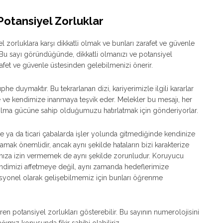
Potansiyel Zorluklar
l zorluklara karşı dikkatli olmak ve bunları zarafet ve güvenle
 Bu sayı göründüğünde, dikkatli olmanızı ve potansiyel
rafet ve güvenle üstesinden gelebilmenizi önerir.
phe duymaktır. Bu tekrarlanan dizi, kariyerimizle ilgili kararlar
e ve kendimize inanmaya teşvik eder. Melekler bu mesajı, her
olma gücüne sahip olduğumuzu hatırlatmak için gönderiyorlar.
işte ya da ticari çabalarda işler yolunda gitmediğinde kendinize
mak önemlidir, ancak aynı şekilde hataların bizi karakterize
ıza izin vermemek de aynı şekilde zorunludur. Koruyucu
kendimizi affetmeye değil, aynı zamanda hedeflerimize
syonel olarak gelişebilmemiz için bunları öğrenme
en potansiyel zorlukları gösterebilir. Bu sayının numerolojisini