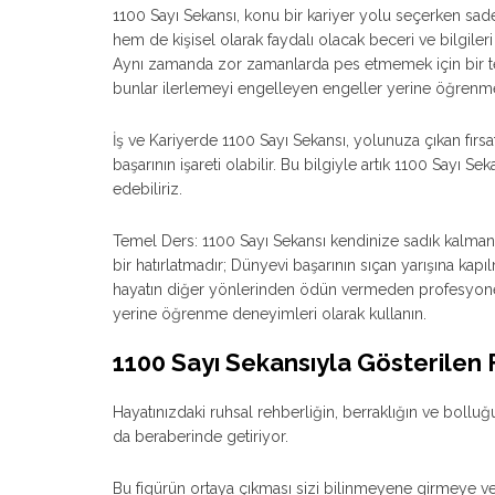
1100 Sayı Sekansı, konu bir kariyer yolu seçerken s
hem de kişisel olarak faydalı olacak beceri ve bilgiler
Aynı zamanda zor zamanlarda pes etmemek için bir te
bunlar ilerlemeyi engelleyen engeller yerine öğrenme 
İş ve Kariyerde 1100 Sayı Sekansı, yolunuza çıkan fırs
başarının işareti olabilir. Bu bilgiyle artık 1100 Sayı 
edebiliriz.
Temel Ders: 1100 Sayı Sekansı kendinize sadık kalm
bir hatırlatmadır; Dünyevi başarının sıçan yarışına kapıl
hayatın diğer yönlerinden ödün vermeden profesyonel b
yerine öğrenme deneyimleri olarak kullanın.
1100 Sayı Sekansıyla Gösterilen F
Hayatınızdaki ruhsal rehberliğin, berraklığın ve bolluğu
da beraberinde getiriyor.
Bu figürün ortaya çıkması sizi bilinmeyene girmeye ve h