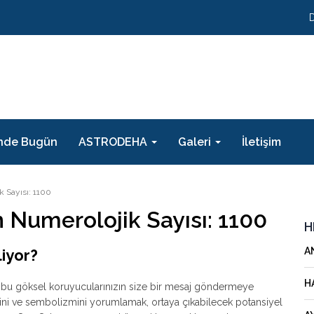
nde Bugün
ASTRODEHA
Galeri
İletişim
k Sayısı: 1100
n Numerolojik Sayısı: 1100
H
A
iyor?
H
, bu göksel koruyucularınızın size bir mesaj göndermeye
jisini ve sembolizmini yorumlamak, ortaya çıkabilecek potansiyel