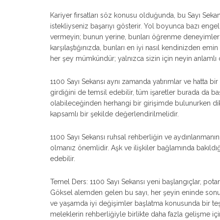
Kariyer fırsatları söz konusu olduğunda, bu Sayı Sekan
istekliyseniz başarıyı gösterir. Yol boyunca bazı engell
vermeyin; bunun yerine, bunları öğrenme deneyimleri 
karşılaştığınızda, bunları en iyi nasıl kendinizden emin b
her şey mümkündür; yalnızca sizin için neyin anlaml
1100 Sayı Sekansı aynı zamanda yatırımlar ve hatta bir 
girdiğini de temsil edebilir, tüm işaretler burada da ba
olabileceğinden herhangi bir girişimde bulunurken di
kapsamlı bir şekilde değerlendirilmelidir.
1100 Sayı Sekansı ruhsal rehberliğin ve aydınlanmanın b
olmanız önemlidir. Aşk ve ilişkiler bağlamında bakıldı
edebilir.
Temel Ders: 1100 Sayı Sekansı yeni başlangıçlar, potan
Göksel alemden gelen bu sayı, her şeyin eninde sonu
ve yaşamda iyi değişimler başlatma konusunda bir teş
meleklerin rehberliğiyle birlikte daha fazla gelişme için