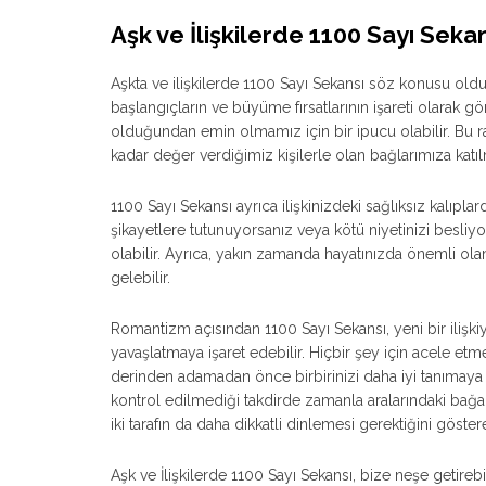
Aşk ve İlişkilerde 1100 Sayı Seka
Aşkta ve ilişkilerde 1100 Sayı Sekansı söz konusu oldu
başlangıçların ve büyüme fırsatlarının işareti olarak gör
olduğundan emin olmamız için bir ipucu olabilir. Bu r
kadar değer verdiğimiz kişilerle olan bağlarımıza katılm
1100 Sayı Sekansı ayrıca ilişkinizdeki sağlıksız kalıpla
şikayetlere tutunuyorsanız veya kötü niyetinizi besliyor
olabilir. Ayrıca, yakın zamanda hayatınızda önemli ola
gelebilir.
Romantizm açısından 1100 Sayı Sekansı, yeni bir ilişkiye
yavaşlatmaya işaret edebilir. Hiçbir şey için acele et
derinden adamadan önce birbirinizi daha iyi tanımaya z
kontrol edilmediği takdirde zamanla aralarındaki bağa
iki tarafın da daha dikkatli dinlemesi gerektiğini göstere
Aşk ve İlişkilerde 1100 Sayı Sekansı, bize neşe getirebil