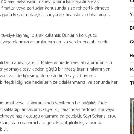
A
. 1100 Sayı Sekansının manevi önemi karmaşıktır ancak
ırsatlar veya zorluklar konusunda size rehberlik etmeye
Y
k gücü keşfetmek aşkta, kariyerde, finansta ve daha birçok
B
 tavsiye kaynağı olarak kullanılır. Bunların koruyucu
k yaşamlarımızı anlamlandırmamıza yardımcı olabilecek
G
H
bir manevi işarettir. Meleklerinizden ve ilahi alemden sizi
 yapmaya teşvik eden güçlü bir mesaj taşır. 1 rakamı yeni
M
güveni ve liderliği simgelemektedir. 0 sayısı büyüme
le birleştirildiğinde hedeflerinize odaklanmanızı ve sonunda her
T
in umut veya iki kişi arasında yenilenen bir bağlılığı ifade
ı sakladığı ancak artık diğer kişi tarafından reddedilme veya
etmeye hazır olduğu anlamına da gelebilir. Sayı Sekansı 1100,
 karşı daha samimi hale geldikçe, ilgili iki kişi arasında
ilir.