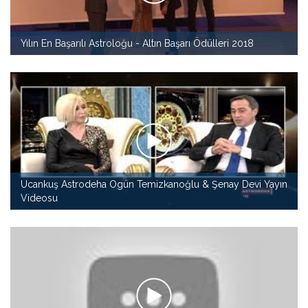
Yılın En Başarılı Astroloğu - Altın Başarı Ödülleri 2018
Ucankuş Astrodeha Ogün Temizkanoğlu & Şenay Devi Yayın
Videosu