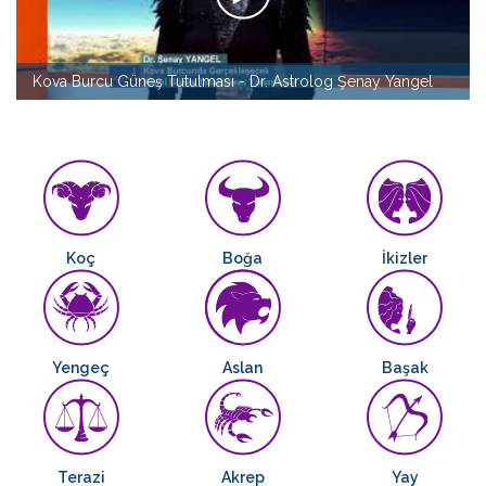
Kova Burcu Güneş Tutulması - Dr. Astrolog Şenay Yangel
Koç
Boğa
İkizler
Yengeç
Aslan
Başak
Terazi
Akrep
Yay