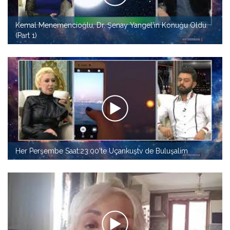
Kemal Menemencioğlu, Dr. Şenay Yangel'in Konuğu Oldu
(Part 1)
Her Perşembe Saat:23:00'te Uçankuştv de Buluşalim