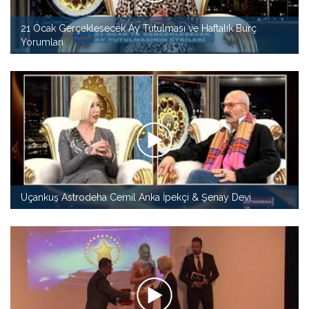
21 Ocak Gerçeklesecek Ay Tutulması ve Haftalık Burç
Yorumları
Uçankuş Astrodeha Cemil Anka İpekçi & Şenay Devi